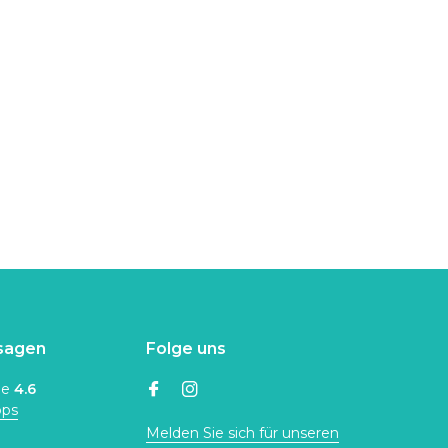
sagen
Folge uns
ne
4.6
ops
Melden Sie sich für unseren