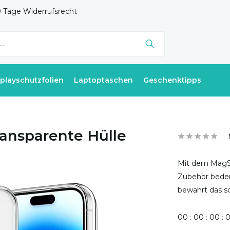
 Tage Widerrufsrecht
splayschutzfolien
Laptoptaschen
Geschenktipps
ransparente Hülle
Mit dem MagSa
Zubehör beden
bewahrt das s
0
0
:
0
0
:
0
0
: