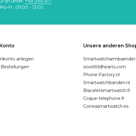
uf an unter:
+49 2451 617
Mo-Fr.: 09:00 - 13:00
 Konto
Unsere anderen Sho
nkonto anlegen
Smartwatcharmbaender
 Bestellungen
xoxoWildhearts.com
Phone-Factory.nl
Smartwatchbanden.nl
Braceletsmartwatch.fr
Coque-telephone.fr
Correasmartwatch.es