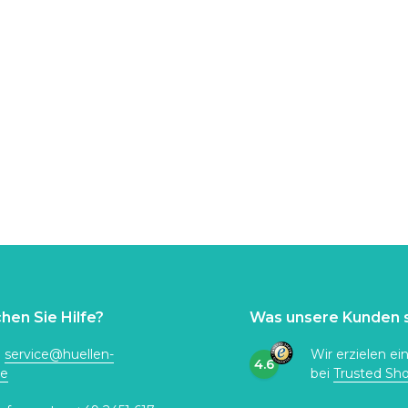
hen Sie Hilfe?
Was unsere Kunden 
:
service@huellen-
Wir erzielen ei
4.6
de
bei
Trusted Sh