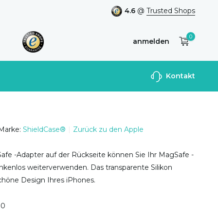
4.6
@
Trusted Shops
0
anmelden
Benutzerkonto
Kontakt
anlegen
Marke:
ShieldCase®
Zurück zu den Apple
fe -Adapter auf der Rückseite können Sie Ihr MagSafe -
kenlos weiterverwenden. Das transparente Silikon
chöne Design Ihres iPhones.
0
0