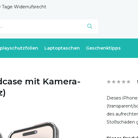
 Tage Widerrufsrecht
splayschutzfolien
Laptoptaschen
Geschenktipps
dcase mit Kamera-
z)
Dieses iPhone
(transparent/s
des aufrechten
Stoßschäden g