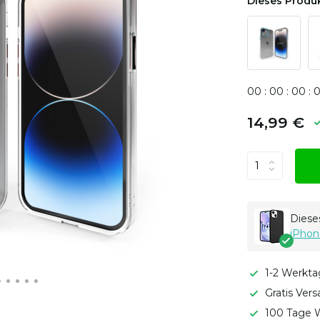
Dieses Produk
0
0
:
0
0
:
0
0
:
14,99 €
Dieses
iPhon
1-2 Werkta
Gratis Ver
100 Tage W