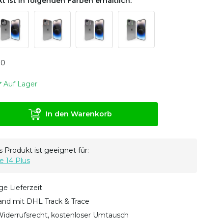
t ist in folgenden Farben erhältlich:
0
0
Auf Lager
In den Warenkorb
 Produkt ist geeignet für:
e 14 Plus
ge Lieferzeit
sand mit DHL Track & Trace
iderrufsrecht, kostenloser Umtausch