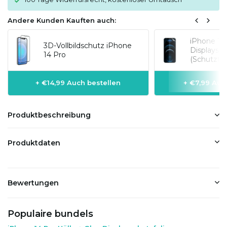
Andere Kunden Kauften auch:
iPhone 14
3D-Vollbildschutz iPhone
Displaysch
14 Pro
(Schutzfol
+ €14,99 Auch bestellen
+ €7,99 Auc
Produktbeschreibung
Produktdaten
Bewertungen
Populaire bundels