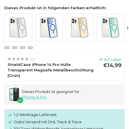
Dieses Produkt ist in folgenden Farben erhältlich:
›
0
0
:
0
0
:
0
0
:
0
0
(0)
Auf Lager
ShieldCase iPhone 14 Pro Hülle
€14,99
Transparent Magsafe Metallbeschichtung
(Grün)
Dieses Produkt ist geeignet für:
iPhone 14 Pro
1-2 Werktage Lieferzeit
Gratis Versand mit DHL Track & Trace
100 Tage Widerrufsrecht, kostenloser Umtausch