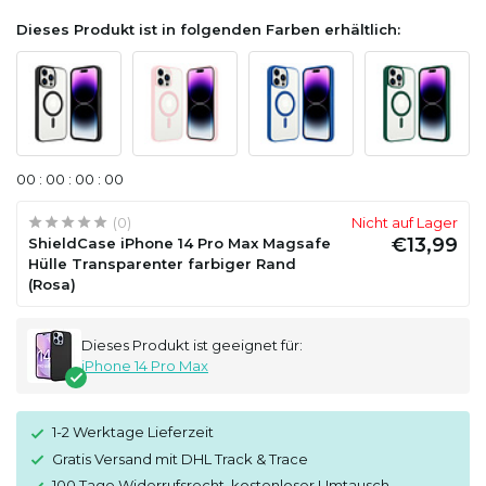
Dieses Produkt ist in folgenden Farben erhältlich:
0
0
:
0
0
:
0
0
:
0
0
(0)
Nicht auf Lager
€13,99
ShieldCase iPhone 14 Pro Max Magsafe
Hülle Transparenter farbiger Rand
(Rosa)
Dieses Produkt ist geeignet für:
iPhone 14 Pro Max
1-2 Werktage Lieferzeit
Gratis Versand mit DHL Track & Trace
100 Tage Widerrufsrecht, kostenloser Umtausch