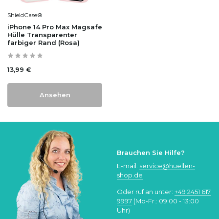
ShieldCase®
iPhone 14 Pro Max Magsafe
Hülle Transparenter
farbiger Rand (Rosa)
13,99 €
Ansehen
Brauchen Sie Hilfe?
E-mail:
service@huellen-
shop.de
Oder ruf an unter:
+49 2451 617
9997
(Mo-Fr.: 09:00 - 13:00
Uhr)