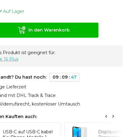
Auf Lager
In den Warenkorb
 Produkt ist geeignet für:
e 16 Plus
sandt? Du hast noch:
0
9
:
0
9
:
4
7
ge Lieferzeit
sand mit DHL Track & Trace
iderrufsrecht, kostenloser Umtausch
n Kauften auch:
USB-C auf USB-C kabel
Displayschutz