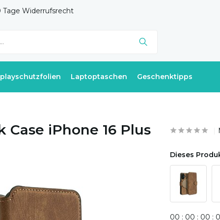
 Tage Widerrufsrecht
splayschutzfolien
Laptoptaschen
Geschenktipps
k Case iPhone 16 Plus
Dieses Produk
0
0
:
0
0
:
0
0
: