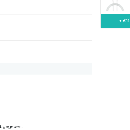
+ €1
abgegeben..