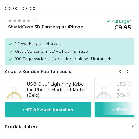
0
0
:
0
0
:
0
0
:
0
0
(0)
Auf Lager
ShieldCase 3D Panzerglas iPhone
€9,95
1-2 Werktage Lieferzeit
Gratis Versand mit DHL Track & Trace
100 Tage Widerrufsrecht, kostenloser Umtausch
Andere Kunden Kauften auch:
USB-C auf Lightning Kabel
USB-C auf
für iPhone-Modelle 1 Meter
für iPhon
(Gelb)
(Weiß)
+ €11,99 Auch bestellen
+ €11,99 Auc
Produktdaten