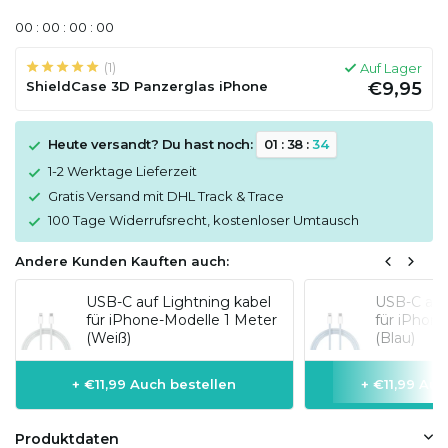
0
0
:
0
0
:
0
0
:
0
0
(1)
Auf Lager
ShieldCase 3D Panzerglas iPhone
€9,95
Heute versandt? Du hast noch:
0
1
:
3
8
:
3
4
1-2 Werktage Lieferzeit
Gratis Versand mit DHL Track & Trace
100 Tage Widerrufsrecht, kostenloser Umtausch
Andere Kunden Kauften auch:
USB-C auf Lightning kabel
USB-C auf
für iPhone-Modelle 1 Meter
für iPhon
(Weiß)
(Blau)
+ €11,99 Auch bestellen
+ €11,99 Auc
Produktdaten