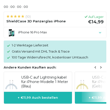
0
0
:
0
0
:
0
0
:
0
0
(10)
Auf Lager
ShieldCase 3D Panzerglas iPhone
€14,99
iPhone 16 Pro Max
1-2 Werktage Lieferzeit
Gratis Versand mit DHL Track & Trace
100 Tage Widerrufsrecht, kostenloser Umtausch
Andere Kunden Kauften auch:
USB-C auf Lightning kabel
USB-C auf
für iPhone-Modelle 1 Meter
für iPhon
(Blau)
(Gelb)
+ €11,99 Auch bestellen
+ €11,99 Auc