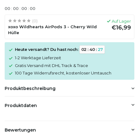
0
0
:
0
0
:
0
0
:
0
0
(0)
Auf Lager
xoxo Wildhearts AirPods 3 - Cherry Wild
€16,99
Hülle
Heute versandt? Du hast noch:
0
2
:
4
0
:
2
7
1-2 Werktage Lieferzeit
Gratis Versand mit DHL Track & Trace
100 Tage Widerrufsrecht, kostenloser Umtausch
Produktbeschreibung
Produktdaten
Bewertungen