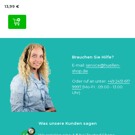
13,99 €
Brauchen Sie Hilfe?
E-mail:
service@huellen-
shop.de
Oder ruf an unter:
+49 2451 617
9997
(Mo-Fr.: 09:00 - 13:00
Uhr)
Was unsere Kunden sagen
4.6
Wir erzielen eine
4.6
bei
Trusted Shops