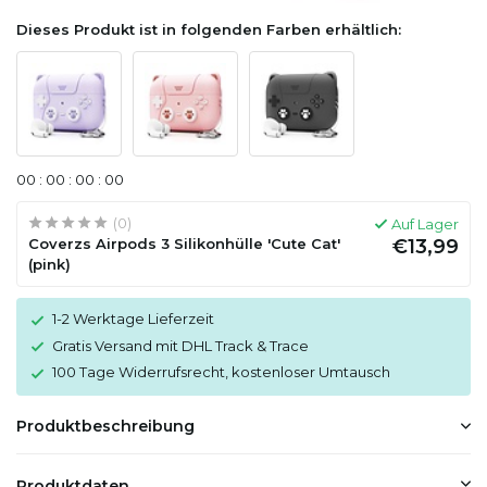
Dieses Produkt ist in folgenden Farben erhältlich:
0
0
:
0
0
:
0
0
:
0
0
(0)
Auf Lager
Coverzs Airpods 3 Silikonhülle 'Cute Cat'
€13,99
(pink)
1-2 Werktage Lieferzeit
Gratis Versand mit DHL Track & Trace
100 Tage Widerrufsrecht, kostenloser Umtausch
Produktbeschreibung
Produktdaten