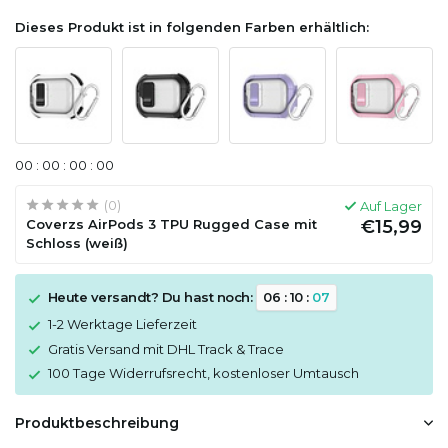
Dieses Produkt ist in folgenden Farben erhältlich:
0
0
:
0
0
:
0
0
:
0
0
(0)
Auf Lager
Coverzs AirPods 3 TPU Rugged Case mit
€15,99
Schloss (weiß)
Heute versandt? Du hast noch:
0
6
:
1
0
:
0
7
1-2 Werktage Lieferzeit
Gratis Versand mit DHL Track & Trace
100 Tage Widerrufsrecht, kostenloser Umtausch
Produktbeschreibung