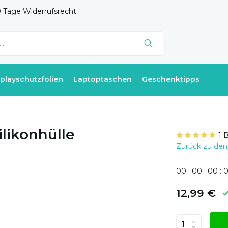
 Tage Widerrufsrecht
splayschutzfolien
Laptoptaschen
Geschenktipps
likonhülle
1 
Zurück zu den
0
0
:
0
0
:
0
0
:
12,99 €