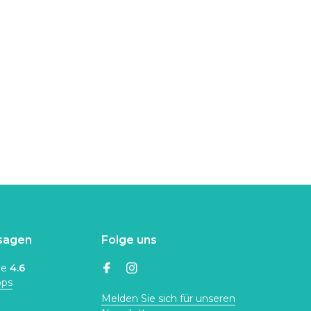
sagen
Folge uns
ne
4.6
ops
Melden Sie sich für unseren