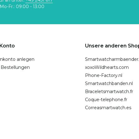
uf an unter:
+49 2451 617
Mo-Fr.: 09:00 - 13:00
 Konto
Unsere anderen Sho
nkonto anlegen
Smartwatcharmbaender
 Bestellungen
xoxoWildhearts.com
Phone-Factory.nl
Smartwatchbanden.nl
Braceletsmartwatch.fr
Coque-telephone.fr
Correasmartwatch.es