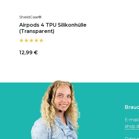
ShieldCase®
Airpods 4 TPU Silikonhülle
(Transparent)
12,99 €
Brauc
E-mail
shop.