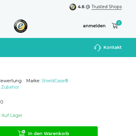
4.6
@
Trusted Shops
0
anmelden
Benutzerkonto
Kontakt
anlegen
Bewertung
Marke:
ShieldCase®
 Zubehör
0
0
Auf Lager
In den Warenkorb