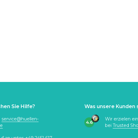
hen Sie Hilfe?
Was unsere Kunden 
:
service@huellen-
Wir erzielen ei
4.6
de
bei
Trusted Sh