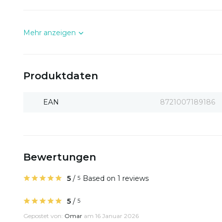
Mehr anzeigen
Produktdaten
EAN
8721007189186
Bewertungen
5
/
Based on 1 reviews
5
5
/
5
Gepostet von:
Omar
am 16 Januar 2026