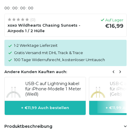
0
0
:
0
0
:
0
0
:
0
0
(0)
Auf Lager
xoxo Wildhearts Chasing Sunsets -
€16,99
Airpods 1 / 2 Hülle
1-2 Werktage Lieferzeit
Gratis Versand mit DHL Track & Trace
100 Tage Widerrufsrecht, kostenloser Umtausch
Andere Kunden Kauften auch:
USB-C auf Lightning kabel
USB-C auf
für iPhone-Modelle 1 Meter
für iPhon
(Weiß)
(Gelb)
+ €11,99 Auch bestellen
+ €11,99 Auc
Produktbeschreibung