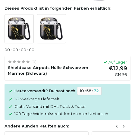
Dieses Produkt ist in folgenden Farben erhältlich:
0
0
:
0
0
:
0
0
:
0
0
(0)
Auf Lager
Shieldcase Airpods Hülle Schwarzem
€12,99
Marmor (Schwarz)
€14,99
Heute versandt? Du hast noch:
1
0
:
5
8
:
3
2
1-2 Werktage Lieferzeit
Gratis Versand mit DHL Track & Trace
100 Tage Widerrufsrecht, kostenloser Umtausch
Andere Kunden Kauften auch: