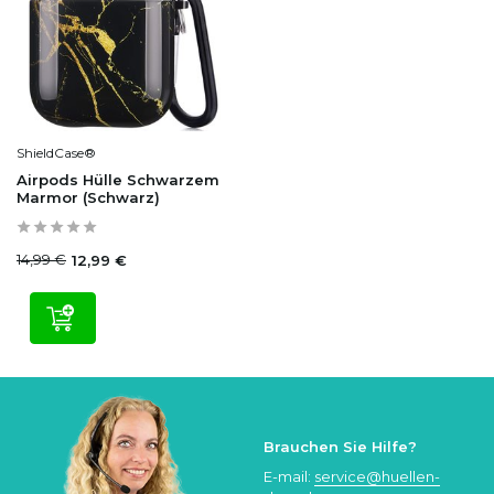
ShieldCase®
Airpods Hülle Schwarzem
Marmor (Schwarz)
14,99 €
12,99 €
Brauchen Sie Hilfe?
E-mail:
service@huellen-