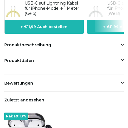
USB-C auf Lightning Kabel
USB-C auf
für iPhone-Modelle 1 Meter
für iPhon
(Gelb)
(Weiß)
+ €11,99 Auch bestellen
+ €11,99 Auc
Produktbeschreibung
Produktdaten
Bewertungen
Zuletzt angesehen
Rabatt 13%