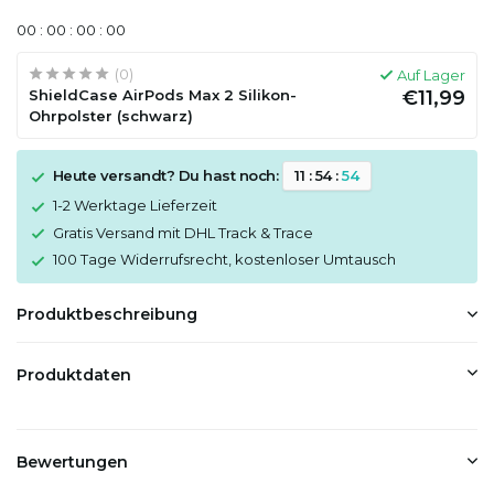
0
0
:
0
0
:
0
0
:
0
0
(0)
Auf Lager
ShieldCase AirPods Max 2 Silikon-
€11,99
Ohrpolster (schwarz)
Heute versandt? Du hast noch:
1
1
:
5
4
:
5
4
1-2 Werktage Lieferzeit
Gratis Versand mit DHL Track & Trace
100 Tage Widerrufsrecht, kostenloser Umtausch
Produktbeschreibung
Produktdaten
Bewertungen