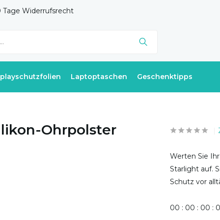
 Tage Widerrufsrecht
splayschutzfolien
Laptoptaschen
Geschenktipps
likon-Ohrpolster
Werten Sie Ihr
Starlight auf.
Schutz vor all
0
0
:
0
0
:
0
0
: