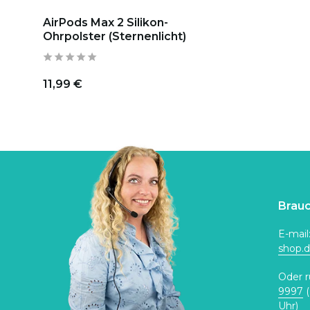
AirPods Max 2 Silikon-
Ohrpolster (Sternenlicht)
11,99 €
Brauc
E-mail
shop.
Oder r
9997
(
Uhr)