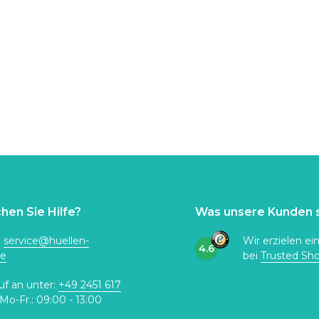
hen Sie Hilfe?
Was unsere Kunden 
:
service@huellen-
Wir erzielen ei
4.6
de
bei
Trusted Sh
uf an unter:
+49 2451 617
Mo-Fr.: 09:00 - 13:00