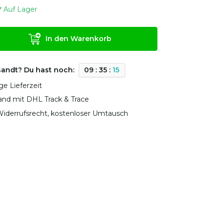
Auf Lager
In den Warenkorb
sandt? Du hast noch:
0
9
:
3
5
:
1
5
ge Lieferzeit
sand mit DHL Track & Trace
iderrufsrecht, kostenloser Umtausch