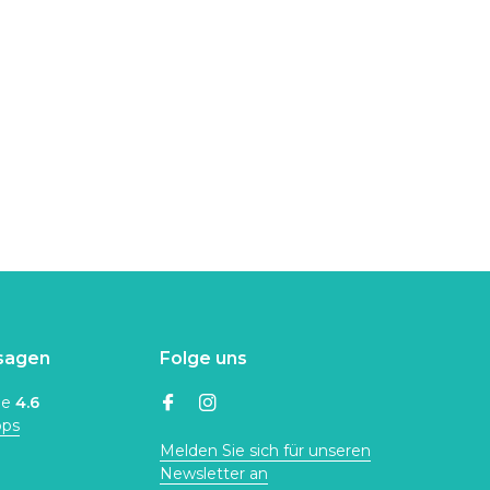
sagen
Folge uns
ne
4.6
ops
Melden Sie sich für unseren
Newsletter an