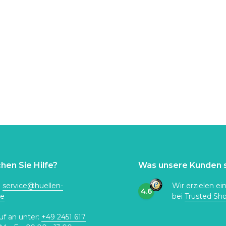
hen Sie Hilfe?
Was unsere Kunden 
:
service@huellen-
Wir erzielen ei
4.6
de
bei
Trusted Sh
uf an unter:
+49 2451 617