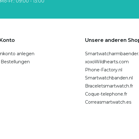
Mo-Fr.: 09:00 - 13:00
 Konto
Unsere anderen Sho
nkonto anlegen
Smartwatcharmbaender
 Bestellungen
xoxoWildhearts.com
Phone-Factory.nl
Smartwatchbanden.nl
Braceletsmartwatch.fr
Coque-telephone.fr
Correasmartwatch.es