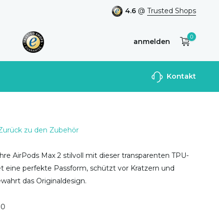
4.6
@
Trusted Shops
0
anmelden
Benutzerkonto
Kontakt
anlegen
Zurück zu den Zubehör
hre AirPods Max 2 stilvoll mit dieser transparenten TPU-
tet eine perfekte Passform, schützt vor Kratzern und
wahrt das Originaldesign.
0
0