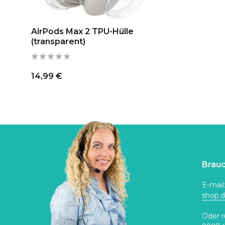
AirPods Max 2 TPU-Hülle
(transparent)
14,99 €
Brauc
E-mail
shop.
Oder r