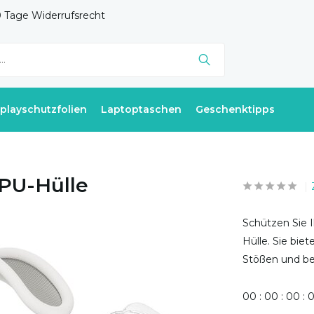
 Tage Widerrufsrecht
splayschutzfolien
Laptoptaschen
Geschenktipps
TPU-Hülle
Schützen Sie I
Hülle. Sie bie
Stößen und be
0
0
:
0
0
:
0
0
: