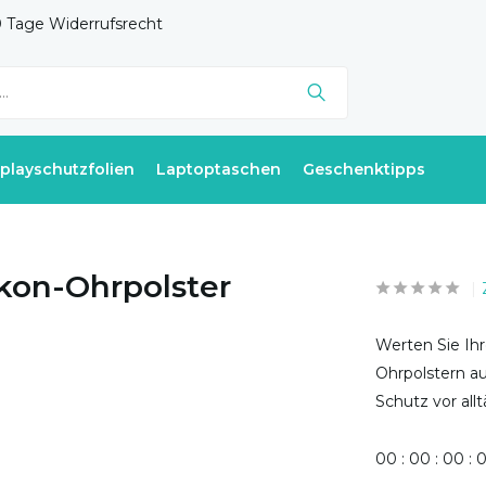
 Tage Widerrufsrecht
splayschutzfolien
Laptoptaschen
Geschenktipps
ikon-Ohrpolster
Werten Sie Ihr
Ohrpolstern au
Schutz vor all
0
0
:
0
0
:
0
0
: