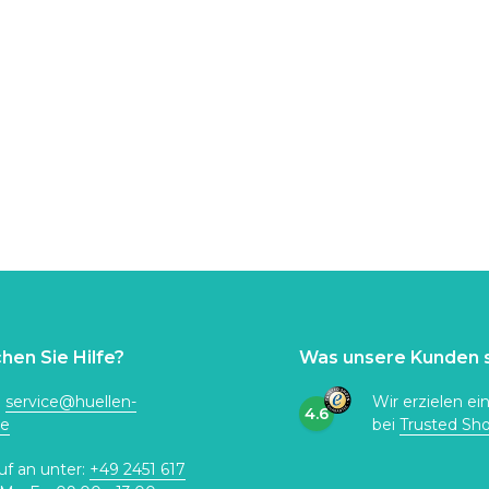
hen Sie Hilfe?
Was unsere Kunden 
:
service@huellen-
Wir erzielen ei
4.6
de
bei
Trusted Sh
uf an unter:
+49 2451 617