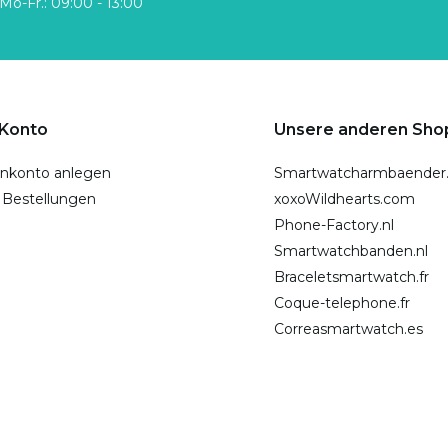
Mo-Fr.: 09:00 - 13:00
 Konto
Unsere anderen Sho
nkonto anlegen
Smartwatcharmbaender
 Bestellungen
xoxoWildhearts.com
Phone-Factory.nl
Smartwatchbanden.nl
Braceletsmartwatch.fr
Coque-telephone.fr
Correasmartwatch.es