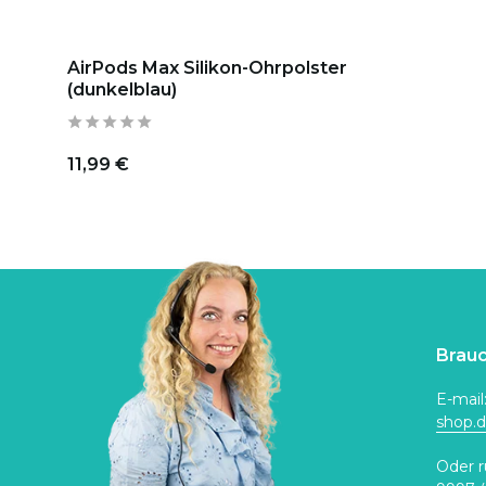
AirPods Max Silikon-Ohrpolster
(dunkelblau)
11,99 €
Brauc
E-mail
shop.
Oder r