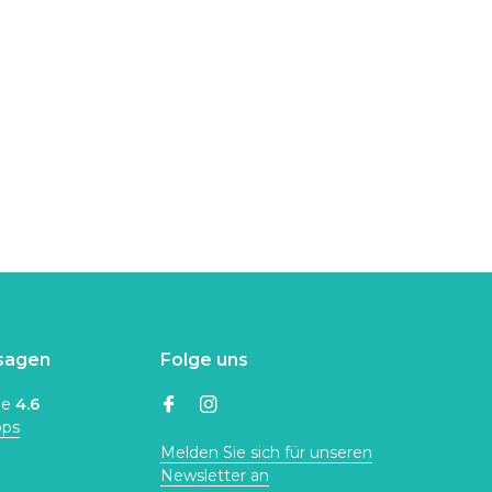
sagen
Folge uns
ne
4.6
ops
Melden Sie sich für unseren
Newsletter an