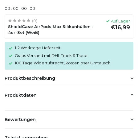
0
0
:
0
0
:
0
0
:
0
0
(0)
Auf Lager
ShieldCase AirPods Max Silikonhüllen -
€16,99
4er-Set (Weiß)
1-2 Werktage Lieferzeit
Gratis Versand mit DHL Track & Trace
100 Tage Widerrufsrecht, kostenloser Umtausch
Produktbeschreibung
Produktdaten
Bewertungen
Zuletzt angesehen