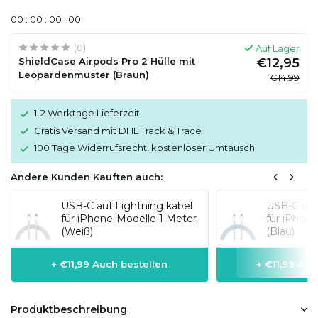
0
0
:
0
0
:
0
0
:
0
0
(0)
Auf Lager
ShieldCase Airpods Pro 2 Hülle mit
€12,95
Leopardenmuster (Braun)
€14,99
1-2 Werktage Lieferzeit
Gratis Versand mit DHL Track & Trace
100 Tage Widerrufsrecht, kostenloser Umtausch
Andere Kunden Kauften auch:
USB-C auf Lightning kabel
USB-C auf
für iPhone-Modelle 1 Meter
für iPhon
(Weiß)
(Blau)
+ €11,99 Auch bestellen
+ €11,99 Auc
Produktbeschreibung