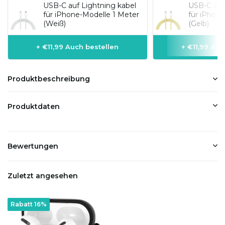
USB-C auf Lightning kabel
USB-C auf
für iPhone-Modelle 1 Meter
für iPhon
(Weiß)
(Gelb)
+ €11,99 Auch bestellen
+ €11,99 Auc
Produktbeschreibung
Produktdaten
Bewertungen
Zuletzt angesehen
Rabatt 16%