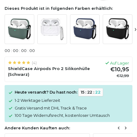
Dieses Produkt ist in folgenden Farben erhältlich:
›
0
0
:
0
0
:
0
0
:
0
0
(4)
Auf Lager
ShieldCase Airpods Pro 2 Silikonhülle
€10,95
(Schwarz)
€12,99
Heute versandt? Du hast noch:
1
5
:
2
2
:
2
1
1-2 Werktage Lieferzeit
Gratis Versand mit DHL Track & Trace
100 Tage Widerrufsrecht, kostenloser Umtausch
Andere Kunden Kauften auch: