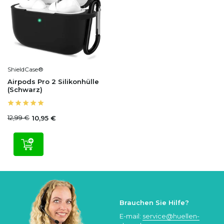
ShieldCase®
Airpods Pro 2 Silikonhülle
(Schwarz)
12,99 €
10,95 €
Brauchen Sie Hilfe?
E-mail:
service@huellen-