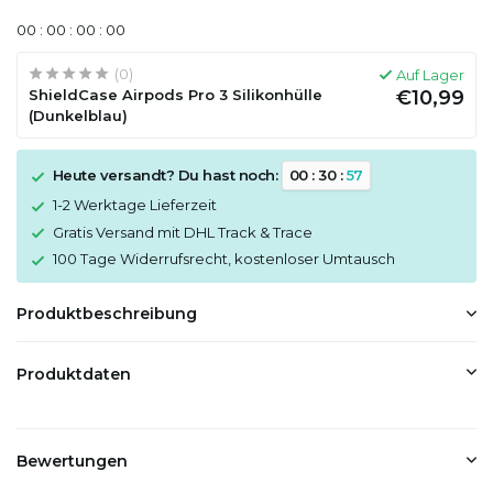
0
0
:
0
0
:
0
0
:
0
0
(0)
Auf Lager
ShieldCase Airpods Pro 3 Silikonhülle
€10,99
(Dunkelblau)
Heute versandt? Du hast noch:
0
0
:
3
0
:
5
7
1-2 Werktage Lieferzeit
Gratis Versand mit DHL Track & Trace
100 Tage Widerrufsrecht, kostenloser Umtausch
Produktbeschreibung
Produktdaten
Bewertungen