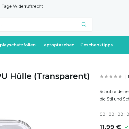
 Tage Widerrufsrecht
splayschutzfolien
Laptoptaschen
Geschenktipps
PU Hülle (Transparent)
Schütze deine 
die Stil und Sc
0
0
:
0
0
:
0
0
:
11,99 €