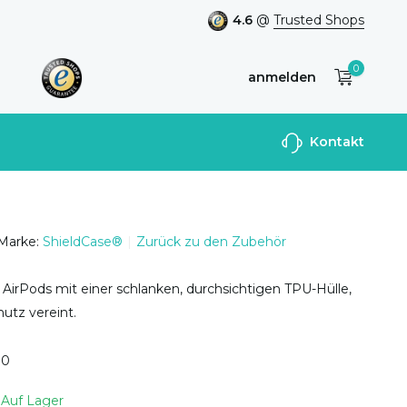
4.6
@
Trusted Shops
0
anmelden
Benutzerkonto
Kontakt
anlegen
Marke:
ShieldCase®
Zurück zu den Zubehör
AirPods mit einer schlanken, durchsichtigen TPU-Hülle,
hutz vereint.
0
0
Auf Lager