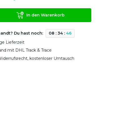
In den Warenkorb
sandt? Du hast noch:
0
8
:
3
4
:
4
5
ge Lieferzeit
sand mit DHL Track & Trace
iderrufsrecht, kostenloser Umtausch