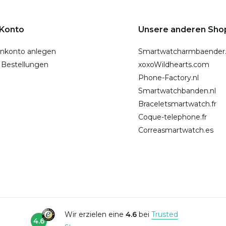
 Konto
Unsere anderen Sho
nkonto anlegen
Smartwatcharmbaender
 Bestellungen
xoxoWildhearts.com
Phone-Factory.nl
Smartwatchbanden.nl
Braceletsmartwatch.fr
Coque-telephone.fr
Correasmartwatch.es
Wir erzielen eine
4.6
bei
Trusted
4.6