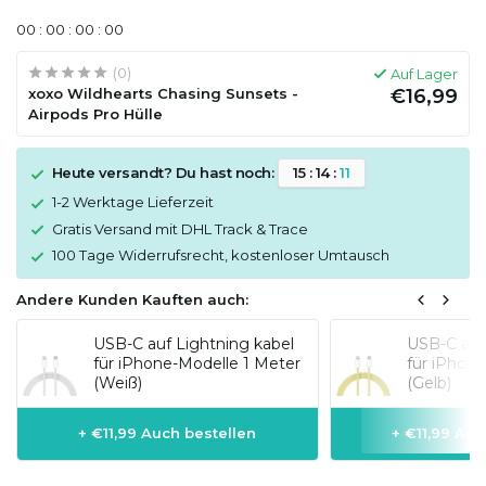
0
0
:
0
0
:
0
0
:
0
0
(0)
Auf Lager
xoxo Wildhearts Chasing Sunsets -
€16,99
Airpods Pro Hülle
Heute versandt? Du hast noch:
1
5
:
1
4
:
1
1
1-2 Werktage Lieferzeit
Gratis Versand mit DHL Track & Trace
100 Tage Widerrufsrecht, kostenloser Umtausch
Andere Kunden Kauften auch:
USB-C auf Lightning kabel
USB-C auf
für iPhone-Modelle 1 Meter
für iPhon
(Weiß)
(Gelb)
+ €11,99 Auch bestellen
+ €11,99 Auc