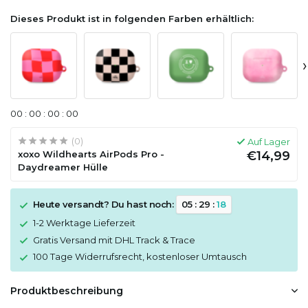
Dieses Produkt ist in folgenden Farben erhältlich:
›
0
0
:
0
0
:
0
0
:
0
0
(0)
Auf Lager
xoxo Wildhearts AirPods Pro -
€14,99
Daydreamer Hülle
Heute versandt? Du hast noch:
0
5
:
2
9
:
1
8
1-2 Werktage Lieferzeit
Gratis Versand mit DHL Track & Trace
100 Tage Widerrufsrecht, kostenloser Umtausch
Produktbeschreibung