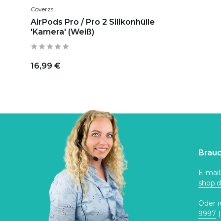
Coverzs
AirPods Pro / Pro 2 Silikonhülle
'Kamera' (Weiß)
16,99 €
Brauc
E-mail
shop.
Oder r
9997
(