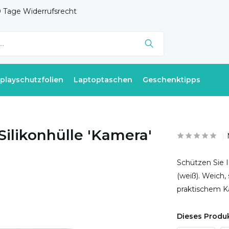
 Tage Widerrufsrecht
splayschutzfolien
Laptoptaschen
Geschenktipps
Silikonhülle 'Kamera'
Schützen Sie I
(weiß). Weich,
praktischem Ka
Dieses Produk