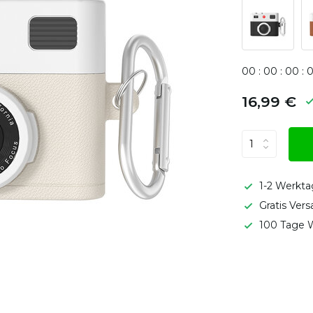
0
0
:
0
0
:
0
0
:
16,99 €
1-2 Werkta
Gratis Ver
100 Tage W