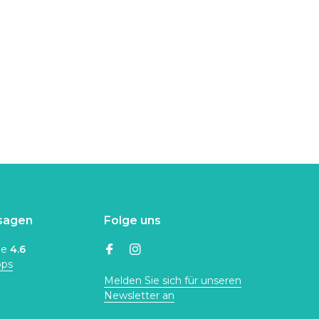
sagen
Folge uns
ne
4.6
ops
Melden Sie sich für unseren
Newsletter an