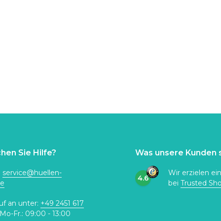
hen Sie Hilfe?
Was unsere Kunden 
:
service@huellen-
Wir erzielen ei
4.6
de
bei
Trusted Sh
uf an unter:
+49 2451 617
Mo-Fr.: 09:00 - 13:00