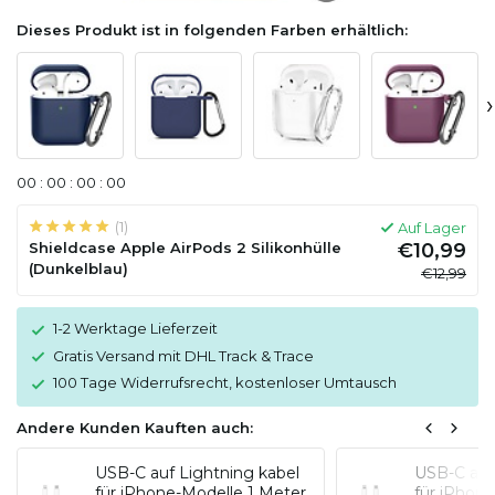
Dieses Produkt ist in folgenden Farben erhältlich:
›
0
0
:
0
0
:
0
0
:
0
0
(1)
Auf Lager
Shieldcase Apple AirPods 2 Silikonhülle
€10,99
(Dunkelblau)
€12,99
1-2 Werktage Lieferzeit
Gratis Versand mit DHL Track & Trace
100 Tage Widerrufsrecht, kostenloser Umtausch
Andere Kunden Kauften auch:
USB-C auf Lightning kabel
USB-C auf
für iPhone-Modelle 1 Meter
für iPhon