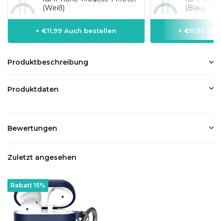
(Weiß)
(Blau)
+ €11,99 Auch bestellen
+ €11,99 Auc
Produktbeschreibung
Produktdaten
Bewertungen
Zuletzt angesehen
Rabatt 15%