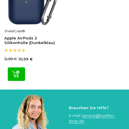
ShieldCase®
Apple AirPods 2
Silikonhülle (Dunkelblau)
12,99 €
10,99 €
Brauchen Sie Hilfe?
E-mail:
service@huellen-
shop.de