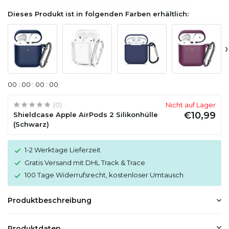
Dieses Produkt ist in folgenden Farben erhältlich:
›
0
0
:
0
0
:
0
0
:
0
0
(0)
Nicht auf Lager
€10,99
Shieldcase Apple AirPods 2 Silikonhülle
(Schwarz)
1-2 Werktage Lieferzeit
Gratis Versand mit DHL Track & Trace
100 Tage Widerrufsrecht, kostenloser Umtausch
Produktbeschreibung
Produktdaten