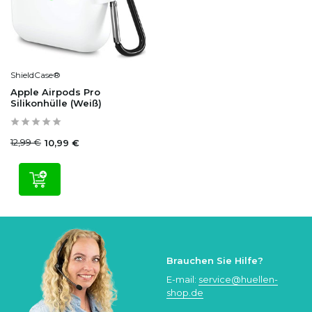
ShieldCase®
Apple Airpods Pro
Silikonhülle (Weiß)
12,99 €
10,99 €
Brauchen Sie Hilfe?
E-mail:
service@huellen-
shop.de