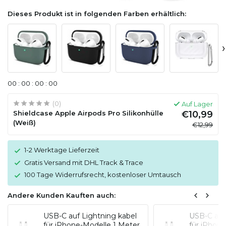
Dieses Produkt ist in folgenden Farben erhältlich:
›
0
0
:
0
0
:
0
0
:
0
0
(0)
Auf Lager
Shieldcase Apple Airpods Pro Silikonhülle
€10,99
(Weiß)
€12,99
1-2 Werktage Lieferzeit
Gratis Versand mit DHL Track & Trace
100 Tage Widerrufsrecht, kostenloser Umtausch
Andere Kunden Kauften auch:
USB-C auf Lightning kabel
USB-C auf
für iPhone-Modelle 1 Meter
für iPhon