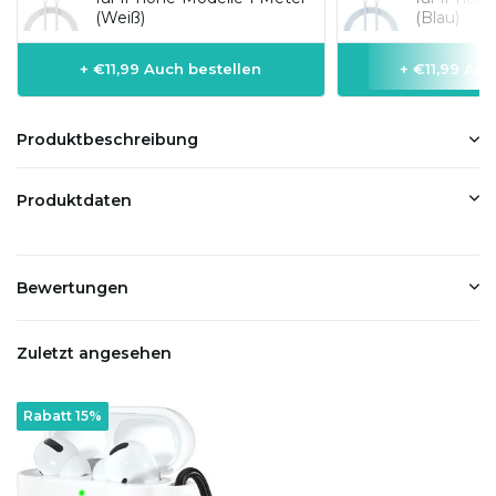
(Weiß)
(Blau)
+ €11,99 Auch bestellen
+ €11,99 Auc
Produktbeschreibung
Produktdaten
Bewertungen
Zuletzt angesehen
Rabatt 15%