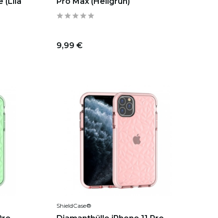
 (Lila
Pro Max (Hellgrün)
9,99 €
ShieldCase®