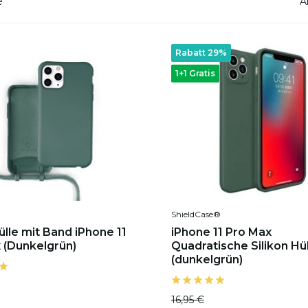
e
A
Rabatt 29%
1+1 Gratis
ShieldCase®
ülle mit Band iPhone 11
iPhone 11 Pro Max
 (Dunkelgrün)
Quadratische Silikon Hü
(dunkelgrün)
16,95 €