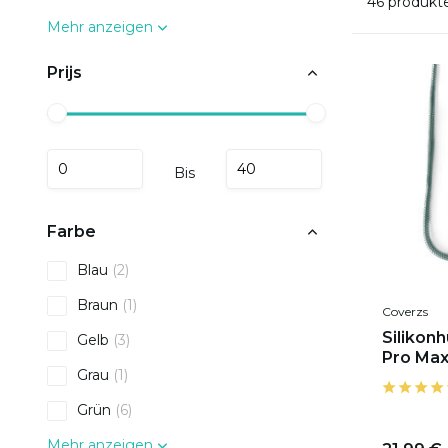
46 produkt
Mehr anzeigen
Prijs
Bis
Farbe
Blau
(2)
Braun
(1)
Coverzs
Silikonh
Gelb
(3)
Pro Max
Grau
(1)
Grün
(6)
Mehr anzeigen