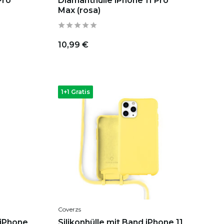
Pro
Diamanthülle iPhone 11 Pro
Max (rosa)
10,99 €
1+1 Gratis
Coverzs
 iPhone
Silikonhülle mit Band iPhone 11