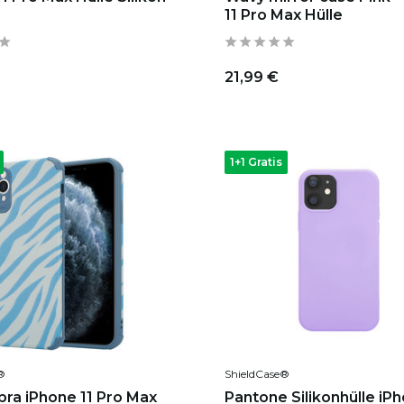
11 Pro Max Hülle
21,99 €
1+1 Gratis
®
ShieldCase®
bra iPhone 11 Pro Max
Pantone Silikonhülle iPh