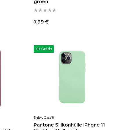
groen
7,99 €
1+1 Gratis
ShieldCase®
Pantone Silikonhülle iPhone 11