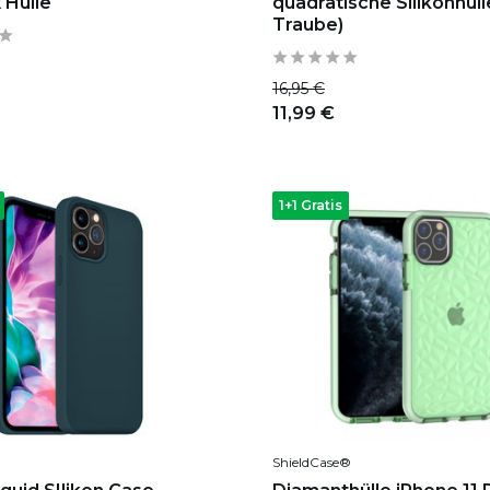
 Hülle
quadratische Silikonhülle
Traube)
16,95 €
11,99 €
1+1 Gratis
ShieldCase®