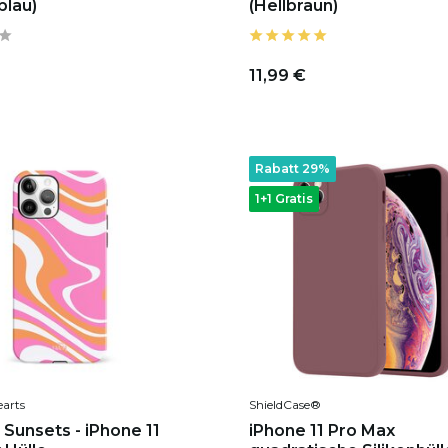
blau)
(Hellbraun)
11,99 €
Rabatt 29%
1+1 Gratis
earts
ShieldCase®
 Sunsets - iPhone 11
iPhone 11 Pro Max