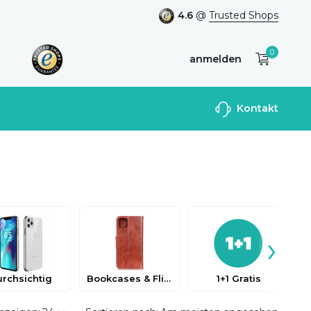
4.6
@
Trusted Shops
0
anmelden
Benutzerkonto
Kontakt
anlegen
›
rchsichtig
Bookcases & Flip Cases
1+1 Gratis