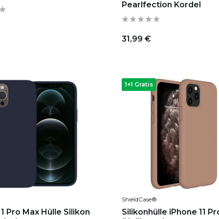
Pearlfection Kordel
31,99 €
1+1 Gratis
ShieldCase®
1 Pro Max Hülle Silikon
Silikonhülle iPhone 11 P