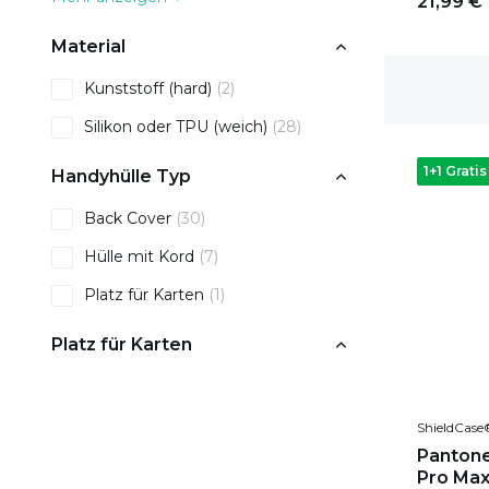
21,99 €
Material
Kunststoff (hard)
(2)
Gratis Versand
Silikon oder TPU (weich)
(28)
1+1 Gratis
Handyhülle Typ
Back Cover
(30)
Hülle mit Kord
(7)
Platz für Karten
(1)
Platz für Karten
Nein
(3)
ShieldCase
Pantone 
Pro Max