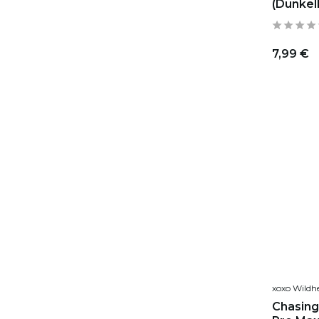
(Dunkel
7,99 €
xoxo Wildh
Chasing