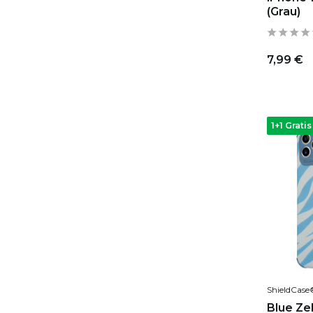
(Grau)
7,99 €
1+1 Gratis
ShieldCase
Blue Ze