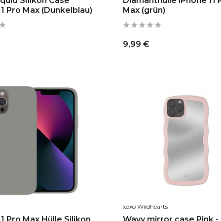
iquid SIlikon Case
Diamanthülle iPhone 11 
11 Pro Max (Dunkelblau)
Max (grün)
9,99 €
xoxo Wildhearts
1 Pro Max Hülle Silikon
Wavy mirror case Pink -