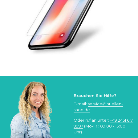
Brauchen Sie Hilfe?
E-mail:
service@huellen-
shop.de
Oder ruf an unter:
+49 2451 617
9997
(Mo-Fr.: 09:00 - 13:00
Uhr)