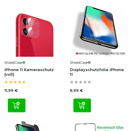
ShieldCase®
ShieldCase®
iPhone 11 Kameraschutz
Displayschutzfolie iPhone
(voll)
11
11,99 €
6,99 €