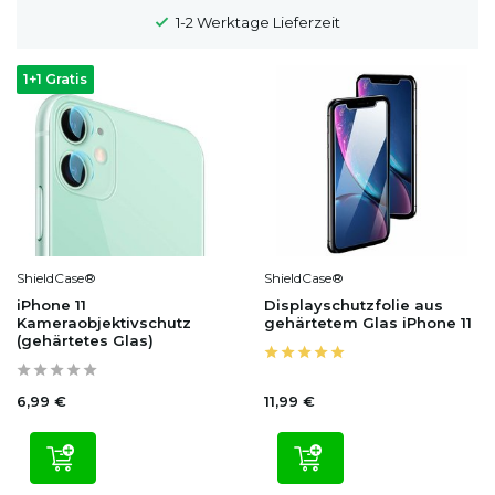
ferzeit
100 Tage Widerrufsrecht
1+1 Gratis
ShieldCase®
ShieldCase®
iPhone 11
Displayschutzfolie aus
Kameraobjektivschutz
gehärtetem Glas iPhone 11
(gehärtetes Glas)
6,99 €
11,99 €