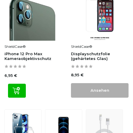
ShieldCase®
ShieldCase®
iPhone 12 Pro Max
Displayschutzfolie
Kameraobjektivschutz
(gehärtetes Glas)
8,95 €
6,95 €
Ansehen