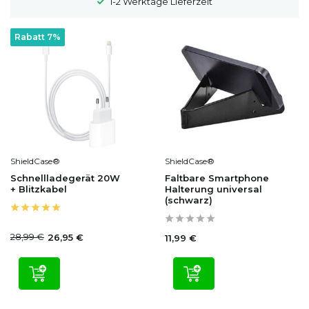
1-2 Werktage Lieferzeit
Rabatt 7%
ShieldCase®
ShieldCase®
Schnellladegerät 20W
Faltbare Smartphone
+ Blitzkabel
Halterung universal
(schwarz)
28,99 €
26,95 €
11,99 €