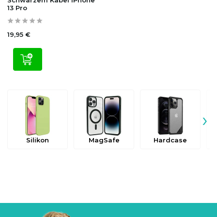
13 Pro
19,95 €
›
Silikon
MagSafe
Hardcase