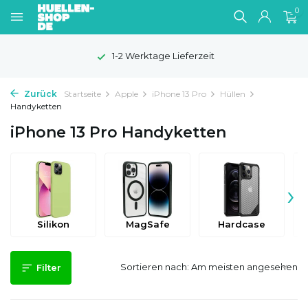
0
eit
100 Tage Widerrufsrech
Zurück
Startseite
Apple
iPhone 13 Pro
Hüllen
Handyketten
iPhone 13 Pro Handyketten
›
Silikon
MagSafe
Hardcase
Sortieren nach:
Filter