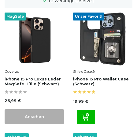
ferzeit
100 Tage Widerrufsrecht
MagSafe
Unser Favorit!
Coverzs
ShieldCase®
iPhone 15 Pro Luxus Leder
iPhone 15 Pro Wallet Case
MagSafe Hülle (Schwarz)
(Schwarz)
26,99 €
19,99 €
Ansehen