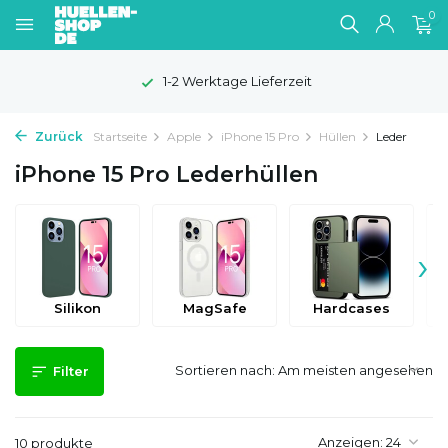
0
1-2 Werktage Lieferzeit
Zurück
Startseite
Apple
iPhone 15 Pro
Hüllen
Leder
iPhone 15 Pro Lederhüllen
›
Silikon
MagSafe
Hardcases
Sortieren nach:
Filter
Anzeigen:
10 produkte