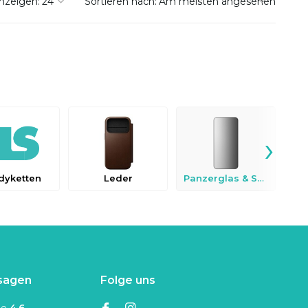
nzeigen:
Sortieren nach:
›
dyketten
Leder
Panzerglas & Schutzfolien
sagen
Folge uns