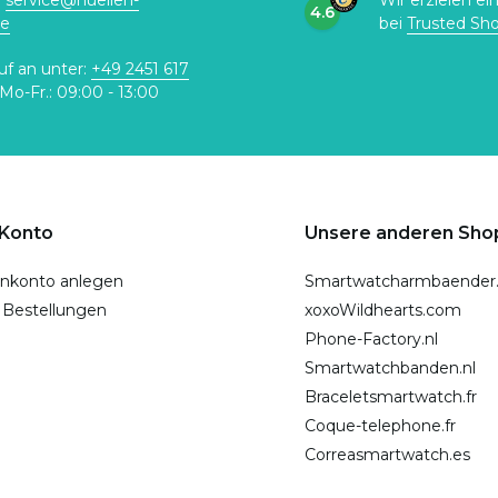
:
service@huellen-
Wir erzielen ei
4.6
de
bei
Trusted Sh
uf an unter:
+49 2451 617
Mo-Fr.: 09:00 - 13:00
 Konto
Unsere anderen Sho
nkonto anlegen
Smartwatcharmbaender
 Bestellungen
xoxoWildhearts.com
Phone-Factory.nl
Smartwatchbanden.nl
Braceletsmartwatch.fr
Coque-telephone.fr
Correasmartwatch.es