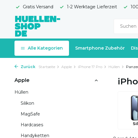
Gratis Versand
1-2 Werktage Lieferzeit
100
Alle Kategorien
Smartphone Zubehör
Di
Zurück
Startseite
Apple
iPhone 17 Pro
Hüllen
Panzer
iPho
Apple
Hüllen
Silikon
MagSafe
Si
Hardcases
Handyketten