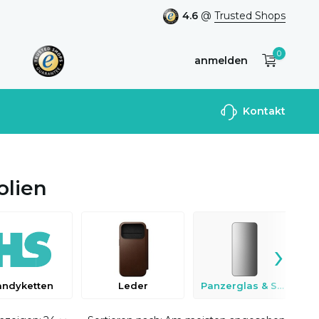
4.6
@
Trusted Shops
0
anmelden
Benutzerkonto
Kontakt
anlegen
olien
›
andyketten
Leder
Panzerglas & Schutzfolien