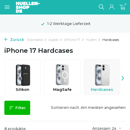
0
1-2 Werktage Lieferzeit
Zurück
Startseite
Apple
iPhone 17
Hüllen
Hardcases
iPhone 17 Hardcases
›
Silikon
MagSafe
Hardcases
Sortieren nach:
Filter
Anzeigen:
8 produkte