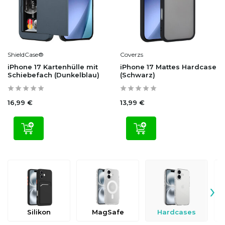
ShieldCase®
Coverzs
iPhone 17 Kartenhülle mit
iPhone 17 Mattes Hardcase
Schiebefach (Dunkelblau)
(Schwarz)
16,99 €
13,99 €
›
Silikon
MagSafe
Hardcases