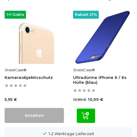
1+1 Gratis
Rabatt 21%
ShieldCase®
ShieldCase®
Kameraobjektivschutz
Ultradünne iPhone 6 / 6s
Hülle (blau)
5,95 €
13,95 €
10,99 €
Ansehen
ge Lieferzeit
100 Tage Widerrufs