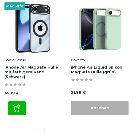
MagSafe
ShieldCase®
Coverzs
iPhone Air MagSafe Hülle
iPhone Air Liquid Silikon
mit farbigem Rand
MagSafe Hülle (grün)
(Schwarz)
21,99 €
14,99 €
Ansehen