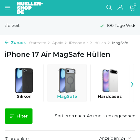
0
100 Tage Widerrufsrecht
Zurück
Startseite
Apple
iPhone Air
Hüllen
MagSafe
iPhone 17 Air MagSafe Hüllen
›
Silikon
MagSafe
Hardcases
Sortieren nach:
Filter
Anzeigen:
31 produkte