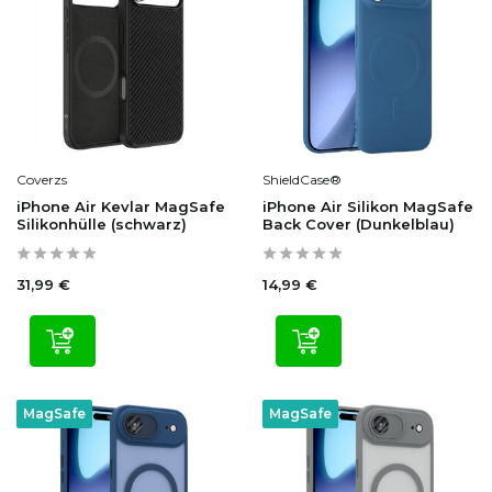
Coverzs
ShieldCase®
iPhone Air Kevlar MagSafe
iPhone Air Silikon MagSafe
Silikonhülle (schwarz)
Back Cover (Dunkelblau)
31,99 €
14,99 €
MagSafe
MagSafe