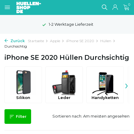
0
1-2 Werktage Lieferzeit
Zurück
Startseite
Apple
iPhone SE 2020
Hüllen
Durchsichtig
iPhone SE 2020 Hüllen Durchsichtig
›
Silikon
Leder
Handyketten
Sortieren nach:
Filter