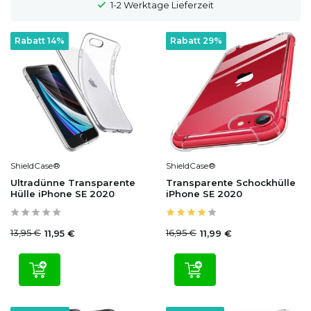
ge Lieferzeit
100 Tage Widerrufs
Rabatt 14%
Rabatt 29%
ShieldCase®
ShieldCase®
Ultradünne Transparente
Transparente Schockhülle
Hülle iPhone SE 2020
iPhone SE 2020
13,95 €
16,95 €
11,95 €
11,99 €