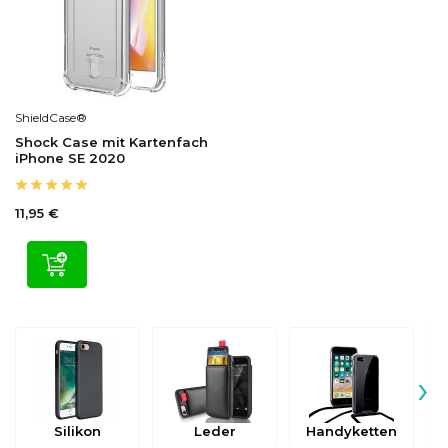
ShieldCase®
Shock Case mit Kartenfach
iPhone SE 2020
11,95 €
›
Silikon
Leder
Handyketten