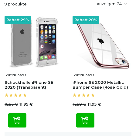
Anzeigen:
9 produkte
Rabatt 29%
Rabatt 20%
ShieldCase®
ShieldCase®
Schockhülle iPhone SE
iPhone SE 2020 Metallic
2020 (Transparent)
Bumper Case (Rosé Gold)
16,95 €
14,99 €
11,95 €
11,95 €