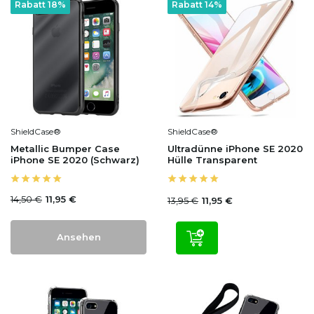
Rabatt 18%
Rabatt 14%
ShieldCase®
ShieldCase®
Metallic Bumper Case
Ultradünne iPhone SE 2020
iPhone SE 2020 (Schwarz)
Hülle Transparent
14,50 €
11,95 €
13,95 €
11,95 €
Ansehen