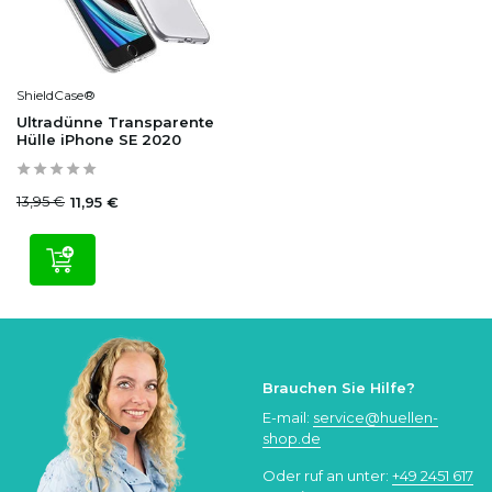
ShieldCase®
Ultradünne Transparente
Hülle iPhone SE 2020
13,95 €
11,95 €
Brauchen Sie Hilfe?
E-mail:
service@huellen-
shop.de
Oder ruf an unter:
+49 2451 617