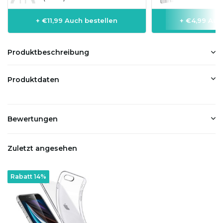
+ €11,99 Auch bestellen
+ €4,99 Auc
Produktbeschreibung
Produktdaten
Bewertungen
Zuletzt angesehen
Rabatt 14%