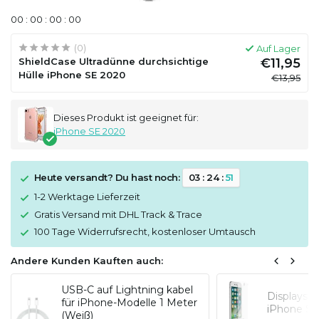
0
0
:
0
0
:
0
0
:
0
0
(0)
Auf Lager
ShieldCase Ultradünne durchsichtige
€11,95
Hülle iPhone SE 2020
€13,95
Dieses Produkt ist geeignet für:
iPhone SE 2020
Heute versandt? Du hast noch:
0
3
:
2
4
:
5
1
1-2 Werktage Lieferzeit
Gratis Versand mit DHL Track & Trace
100 Tage Widerrufsrecht, kostenloser Umtausch
Andere Kunden Kauften auch:
USB-C auf Lightning kabel
Displaysc
für iPhone-Modelle 1 Meter
iPhone SE
(Weiß)