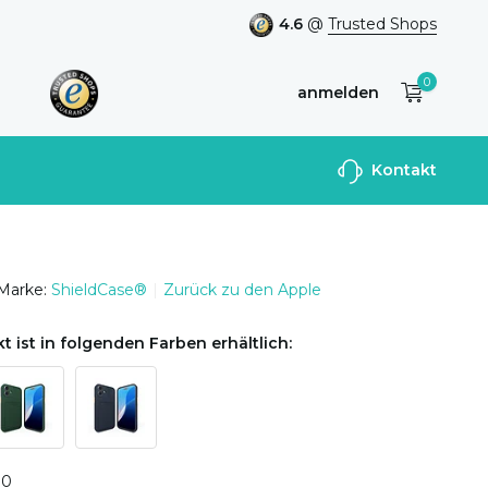
4.6
@
Trusted Shops
0
anmelden
Benutzerkonto
Kontakt
anlegen
Marke:
ShieldCase®
Zurück zu den Apple
t ist in folgenden Farben erhältlich:
0
0