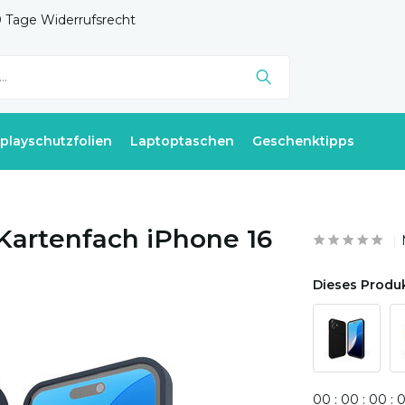
 Tage Widerrufsrecht
splayschutzfolien
Laptoptaschen
Geschenktipps
Kartenfach iPhone 16
Dieses Produk
0
0
:
0
0
:
0
0
: