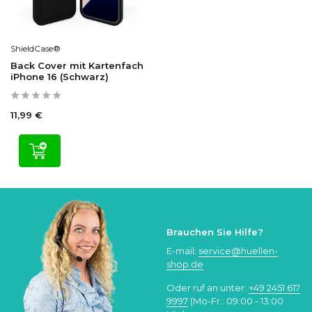
ShieldCase®
Back Cover mit Kartenfach
iPhone 16 (Schwarz)
11,99 €
Brauchen Sie Hilfe?
E-mail:
service@huellen-
shop.de
Oder ruf an unter:
+49 2451 617
9997
(Mo-Fr.: 09:00 - 13:00