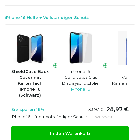
iPhone 16 Hülle + Vollständiger Schutz
ShieldCase Back
iPhone 16
iPhone
Cover mit
Gehärtetes Glas
Vollstän
Kartenfach
Displayschutzfolie
Kameraobjekt
iPhone 16
iPhone 16
iPhone
(Schwarz)
28,97 €
Sie sparen 16%
33,97 €
iPhone 16 Hülle + Vollständiger Schutz
Inkl. MwSt.
In den Warenkorb