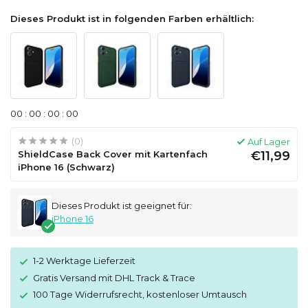
Dieses Produkt ist in folgenden Farben erhältlich:
0
0
:
0
0
:
0
0
:
0
0
(0)
Auf Lager
ShieldCase Back Cover mit Kartenfach
€11,99
iPhone 16 (Schwarz)
Dieses Produkt ist geeignet für:
iPhone 16
1-2 Werktage Lieferzeit
Gratis Versand mit DHL Track & Trace
100 Tage Widerrufsrecht, kostenloser Umtausch