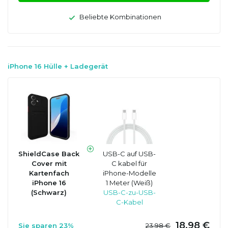
Beliebte Kombinationen
iPhone 16 Hülle + Ladegerät
ShieldCase Back
USB-C auf USB-
Cover mit
C kabel für
Kartenfach
iPhone-Modelle
iPhone 16
1 Meter (Weiß)
(Schwarz)
USB-C-zu-USB-
C-Kabel
18,98 €
Sie sparen 23%
23,98 €