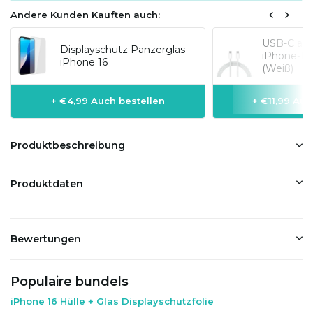
Andere Kunden Kauften auch:
USB-C auf 
Displayschutz Panzerglas
iPhone-Mo
iPhone 16
(Weiß)
+ €4,99 Auch bestellen
+ €11,99 Auc
Produktbeschreibung
Produktdaten
Bewertungen
Populaire bundels
iPhone 16 Hülle + Glas Displayschutzfolie