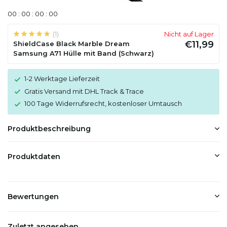
0
0
:
0
0
:
0
0
:
0
0
(1)
Nicht auf Lager
€11,99
ShieldCase Black Marble Dream
Samsung A71 Hülle mit Band (Schwarz)
1-2 Werktage Lieferzeit
Gratis Versand mit DHL Track & Trace
100 Tage Widerrufsrecht, kostenloser Umtausch
Produktbeschreibung
Produktdaten
Bewertungen
Zuletzt angesehen