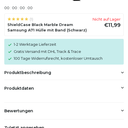
0
0
:
0
0
:
0
0
:
0
0
(1)
Nicht auf Lager
€11,99
ShieldCase Black Marble Dream
Samsung A71 Hülle mit Band (Schwarz)
1-2 Werktage Lieferzeit
Gratis Versand mit DHL Track & Trace
100 Tage Widerrufsrecht, kostenloser Umtausch
Produktbeschreibung
Produktdaten
Bewertungen
Zuletzt angesehen