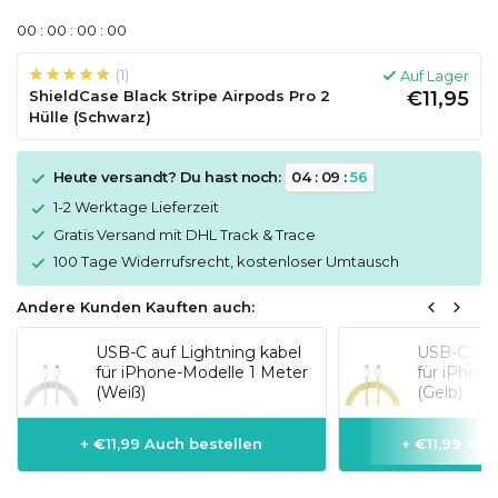
0
0
:
0
0
:
0
0
:
0
0
(1)
Auf Lager
ShieldCase Black Stripe Airpods Pro 2
€11,95
Hülle (Schwarz)
Heute versandt? Du hast noch:
0
4
:
0
9
:
5
6
1-2 Werktage Lieferzeit
Gratis Versand mit DHL Track & Trace
100 Tage Widerrufsrecht, kostenloser Umtausch
Andere Kunden Kauften auch:
USB-C auf Lightning kabel
USB-C auf
für iPhone-Modelle 1 Meter
für iPhon
(Weiß)
(Gelb)
+ €11,99 Auch bestellen
+ €11,99 Auc