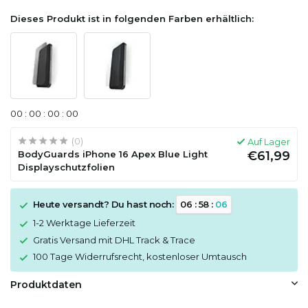
Dieses Produkt ist in folgenden Farben erhältlich:
0
0
:
0
0
:
0
0
:
0
0
(0)
Auf Lager
BodyGuards iPhone 16 Apex Blue Light
€61,99
Displayschutzfolien
Heute versandt? Du hast noch:
0
6
:
5
8
:
0
6
1-2 Werktage Lieferzeit
Gratis Versand mit DHL Track & Trace
100 Tage Widerrufsrecht, kostenloser Umtausch
Produktdaten