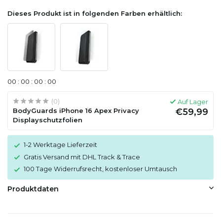
Dieses Produkt ist in folgenden Farben erhältlich:
0
0
:
0
0
:
0
0
:
0
0
(0)
Auf Lager
BodyGuards iPhone 16 Apex Privacy
€59,99
Displayschutzfolien
1-2 Werktage Lieferzeit
Gratis Versand mit DHL Track & Trace
100 Tage Widerrufsrecht, kostenloser Umtausch
Produktdaten