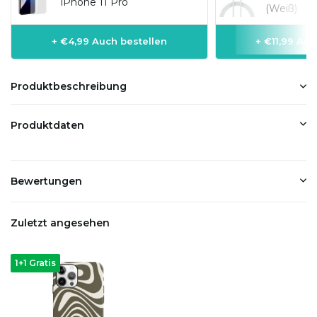
iPhone 11 Pro
(Weiß)
+ €4,99 Auch bestellen
+ €11,99 Auc
Produktbeschreibung
Produktdaten
Bewertungen
Zuletzt angesehen
1+1 Gratis