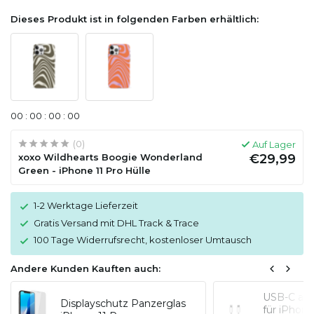
Dieses Produkt ist in folgenden Farben erhältlich:
0
0
:
0
0
:
0
0
:
0
0
(0)
Auf Lager
xoxo Wildhearts Boogie Wonderland
€29,99
Green - iPhone 11 Pro Hülle
1-2 Werktage Lieferzeit
Gratis Versand mit DHL Track & Trace
100 Tage Widerrufsrecht, kostenloser Umtausch
Andere Kunden Kauften auch:
USB-C auf
Displayschutz Panzerglas
für iPhon