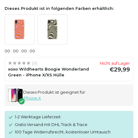
Dieses Produkt ist in folgenden Farben erhältlich:
0
0
:
0
0
:
0
0
:
0
0
(0)
Nicht auf Lager
€29,99
xoxo Wildhearts Boogie Wonderland
Green - iPhone X/XS Hülle
Dieses Produkt ist geeignet für:
iPhone X
1-2 Werktage Lieferzeit
Gratis Versand mit DHL Track & Trace
100 Tage Widerrufsrecht, kostenloser Umtausch