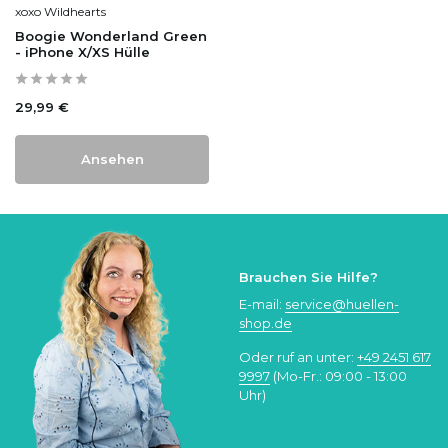
xoxo Wildhearts
Boogie Wonderland Green
- iPhone X/XS Hülle
29,99 €
Ansehen
Brauchen Sie Hilfe?
E-mail:
service@huellen-
shop.de
Oder ruf an unter:
+49 2451 617
9997
(Mo-Fr.: 09:00 - 13:00
Uhr)