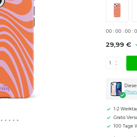
0
0
:
0
0
:
0
0
:
29,99 €
Dieses
iPhon
1-2 Werkta
Gratis Ver
100 Tage W